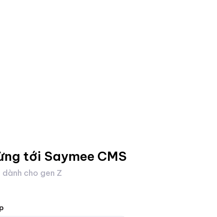
ừng tới Saymee CMS
 dành cho gen Z
p